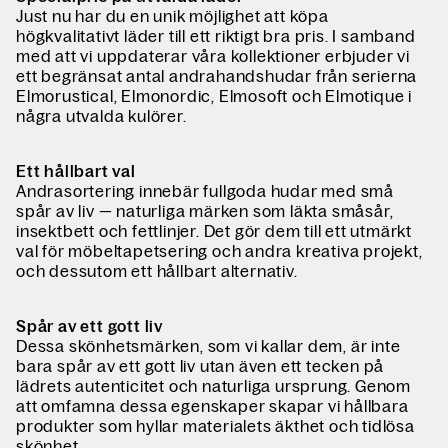
Just nu har du en unik möjlighet att köpa
högkvalitativt läder till ett riktigt bra pris. I samband
med att vi uppdaterar våra kollektioner erbjuder vi
ett begränsat antal andrahandshudar från serierna
Elmorustical,
Elmonordic,
Elmosoft
och
Elmotique
i
några utvalda kulörer.
Ett hållbart val
Andrasortering innebär fullgoda hudar med små
spår av liv — naturliga märken som läkta småsår,
insektbett och fettlinjer. Det gör dem till ett utmärkt
val för möbeltapetsering och andra kreativa projekt,
och dessutom ett hållbart alternativ.
Spår av ett gott liv
Dessa skönhetsmärken, som vi kallar dem, är inte
bara spår av ett gott liv utan även ett tecken på
lädrets autenticitet och naturliga ursprung. Genom
att omfamna dessa egenskaper skapar vi hållbara
produkter som hyllar materialets äkthet och tidlösa
skönhet.